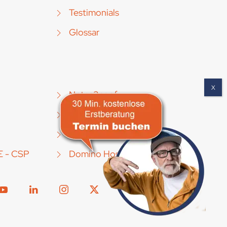
Testimonials
Glossar
Notes2conf
TrackingSuite [Mobile]
IBM SPSS
E - CSP
Domino Hosting