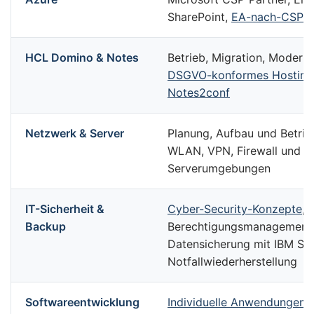
SharePoint,
EA-nach-CSP-M
HCL Domino & Notes
Betrieb, Migration, Moderni
DSGVO-konformes Hosting
Notes2conf
Netzwerk & Server
Planung, Aufbau und Betri
WLAN, VPN, Firewall und vir
Serverumgebungen
IT-Sicherheit &
Cyber-Security-Konzepte
,
Backup
Berechtigungsmanagement
Datensicherung mit IBM Sto
Notfallwiederherstellung
Softwareentwicklung
Individuelle Anwendungen
u