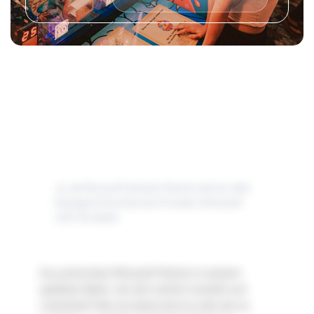
Jo, als Microsoft Solution Partner sind wir dein
Managed Cloud Service Provider (Microsoft
CSP) für Berlin.
Du suchst einen Microsoft Partner in unserem
geliebten Berlin, der dich wirklich versteht und
unterstützt? Bei uns bekommst du mehr als nur