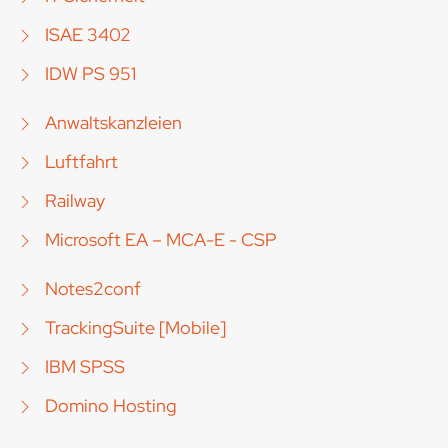
ISAE 3402
IDW PS 951
Anwaltskanzleien
Luftfahrt
Railway
Microsoft EA – MCA-E - CSP
Notes2conf
TrackingSuite [Mobile]
IBM SPSS
Domino Hosting