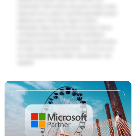
funktioniert? Dann bist Du hier genau richtig. Unser
Ansprucht ist es, dass Du die Ruhe genießen kannst
während unser IT-Service-Team um deine
Netzwerke, deine Cloud M 365 und Azure, Server
und Systeme kümmert. Aber auch die kleinen
Systeme wie die DATEV Buchhaltung sollen einfach
nur laufen. Du suchst Deine Ruhe – ruf uns an und
wir unterstützen dich in Berlin, deutschland- und
weltweit.