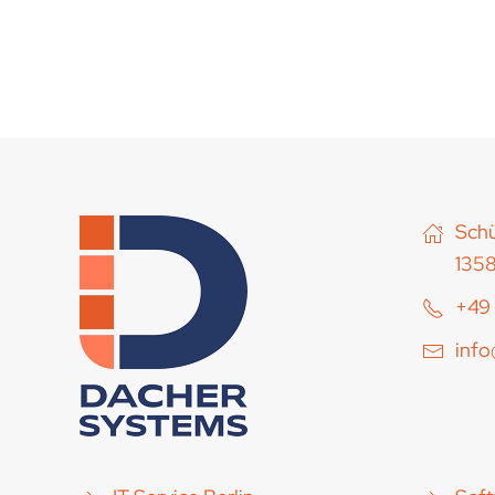
Schü
1358
+49 
inf