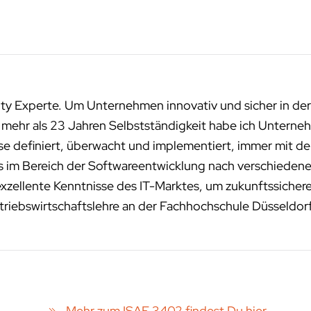
ity Experte. Um Unternehmen innovativ und sicher in der
n mehr als 23 Jahren Selbstständigkeit habe ich Unterneh
sse definiert, überwacht und implementiert, immer mit de
ms im Bereich der Softwareentwicklung nach verschied
exzellente Kenntnisse des IT-Marktes, um zukunftssichere
riebswirtschaftslehre an der Fachhochschule Düsseldor
Mehr zum ISAE 3402 findest Du hier