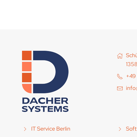
Schü
1358
+49 
inf
IT Service Berlin
Soft