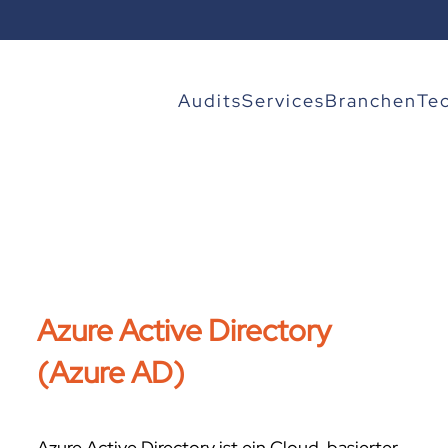
Audits
Services
Branchen
Te
Azure Active Directory
(Azure AD)
Azure Active Directory ist ein Cloud-basierter