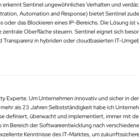
n erkennt Sentinel ungewöhnliches Verhalten und verdäch
tration, Automation and Response) bietet Sentinel zud
 oder das Blockieren eines IP-Bereichs. Die Lösung ist v
ine zentrale Oberfläche steuern. Sentinel eignet sich be
nd Transparenz in hybriden oder cloudbasierten IT-Umg
ity Experte. Um Unternehmen innovativ und sicher in der
n mehr als 23 Jahren Selbstständigkeit habe ich Unterneh
sse definiert, überwacht und implementiert, immer mit de
ms im Bereich der Softwareentwicklung nach verschied
exzellente Kenntnisse des IT-Marktes, um zukunftssichere