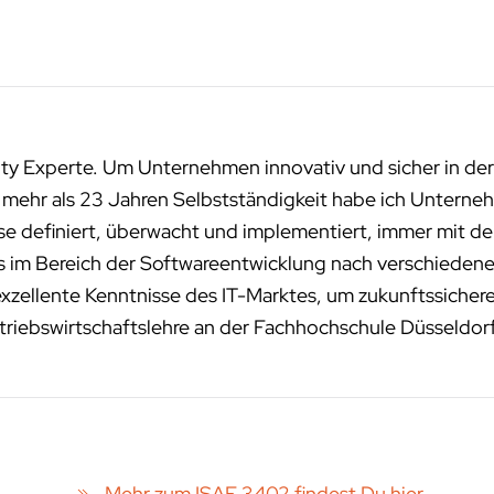
ity Experte. Um Unternehmen innovativ und sicher in der
n mehr als 23 Jahren Selbstständigkeit habe ich Unterneh
sse definiert, überwacht und implementiert, immer mit de
ms im Bereich der Softwareentwicklung nach verschied
exzellente Kenntnisse des IT-Marktes, um zukunftssichere
riebswirtschaftslehre an der Fachhochschule Düsseldor
Mehr zum ISAE 3402 findest Du hier