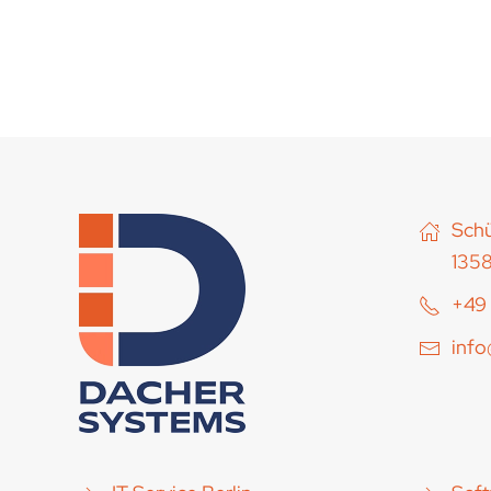
Schü
1358
+49 
inf