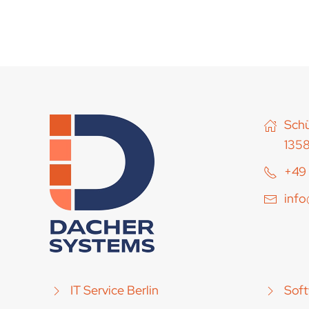
Schü
1358
+49 
inf
IT Service Berlin
Soft