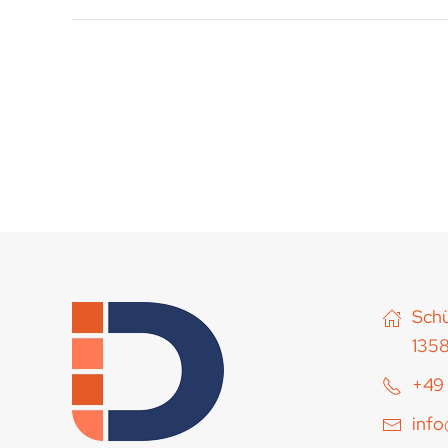
Schü
1358
+49 
inf