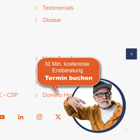
Testimonials
Glossar
Notes2conf
TrackingSuite [Mobile]
IBM SPSS
E - CSP
Domino Hosting