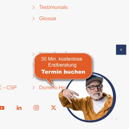
Testimonials
Glossar
Notes2conf
TrackingSuite [Mobile]
IBM SPSS
E - CSP
Domino Hosting