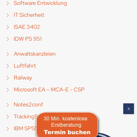
Software Entwicklung
IT Sicherheit
ISAE 3402
IDW PS 951
Anwaltskanzleien
Luftfahrt
Railway
Microsoft EA – MCA-E - CSP
Notes2conf
TrackingSuite [Mobile]
IBM SPSS