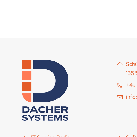
Schü
1358
+49 
inf