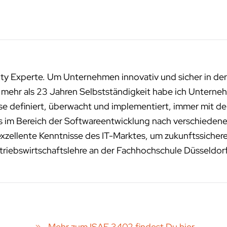
ity Experte. Um Unternehmen innovativ und sicher in der
n mehr als 23 Jahren Selbstständigkeit habe ich Unterneh
sse definiert, überwacht und implementiert, immer mit de
ms im Bereich der Softwareentwicklung nach verschied
exzellente Kenntnisse des IT-Marktes, um zukunftssichere
riebswirtschaftslehre an der Fachhochschule Düsseldor
Mehr zum ISAE 3402 findest Du hier