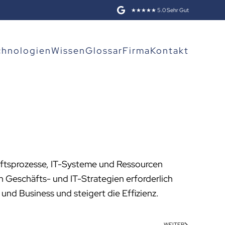
★★★★★ 5.0 Sehr Gut
chnologien
Wissen
Glossar
Firma
Kontakt
äftsprozesse, IT-Systeme und Ressourcen
on Geschäfts- und IT-Strategien erforderlich
nd Business und steigert die Effizienz.
WEITER