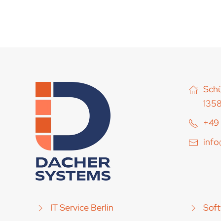
Schü
1358
+49 
inf
IT Service Berlin
Soft