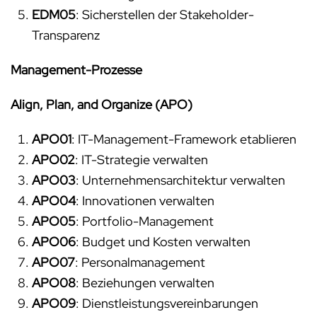
EDM05
: Sicherstellen der Stakeholder-
Transparenz
Management-Prozesse
Align, Plan, and Organize (APO)
APO01
: IT-Management-Framework etablieren
APO02
: IT-Strategie verwalten
APO03
: Unternehmensarchitektur verwalten
APO04
: Innovationen verwalten
APO05
: Portfolio-Management
APO06
: Budget und Kosten verwalten
APO07
: Personalmanagement
APO08
: Beziehungen verwalten
APO09
: Dienstleistungsvereinbarungen