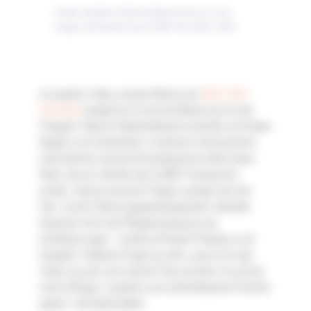
Unser zweites Video befasst sich kurz und
knapp mit de IKS und COBIT für ISAE 3402
Im zweiten Video unserer Reihe zum
ISAE 3402
Zertifikat
vergleiche ich die Zertifizierung mit der
Fliegerei. Warum? Beide Bereiche arbeiten mit klaren
Regeln und Checklisten. In deinem Unternehmen
übernehmen interne Kontrollsysteme (IKS) diese
Rolle, die wir mithilfe des COBIT Frameworks
prüfen. Genau wie beim Fliegen werden hier die
Soll- und Ist-Werte gegenübergestellt. Deshalb
fasziniert mich die Fliegerei genauso wie
Zertifizierungen – beides erfordert Präzision und
Sorgfalt. Vielleicht fragst du dich, warum ich das
Video aus der Luft mache? Ganz einfach: Es soll dir
einen luftigen, lockeren und unterhaltsamen Einblick
geben. Viel Spaß dabei!